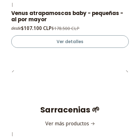
|
-40%
OFF
Venus atrapamoscas baby - pequeñas -
Agotado
al por mayor
$107.100 CLP
$178.500 CLP
desde
Ver detalles
Sarracenias 🌱
Ver más productos
|
-10%
OFF