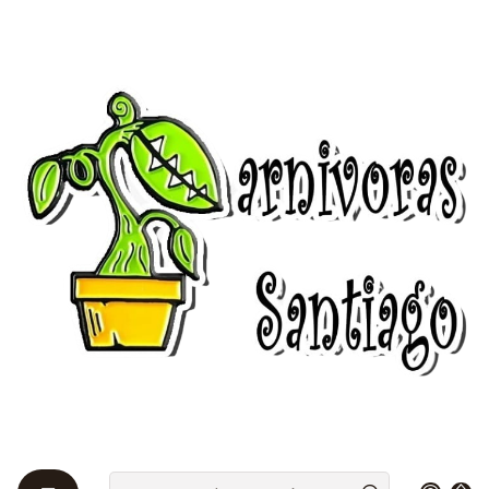
Bienvenidos a Plantas Carnívoras Santiago - Tienda Online 24/7 😎
🌱