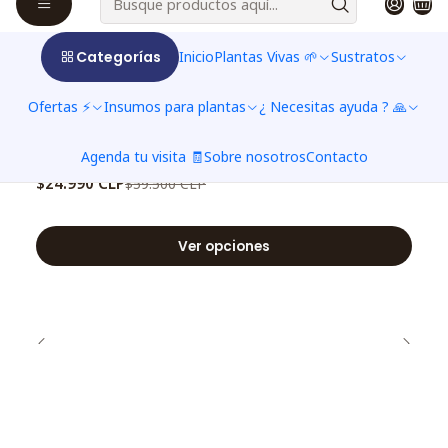
Venus típicas 🌱
Categorías
Inicio
Plantas Vivas 🌱
Sustratos
Ver más productos
Ofertas ⚡
Insumos para plantas
¿ Necesitas ayuda ? 🙏
|
-58%
OFF
Dionaea Muscipula - Típica - Grande
Agenda tu visita 🧾
Sobre nosotros
Contacto
$24.990 CLP
$59.500 CLP
Ver opciones