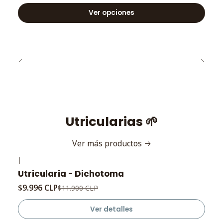
Ver opciones
Utricularias 🌱
Ver más productos
|
-16%
OFF
Utricularia - Dichotoma
Agotado
$9.996 CLP
$11.900 CLP
Ver detalles