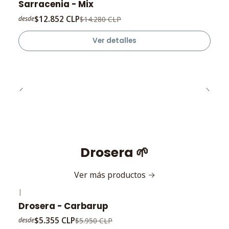
Sarracenia - Mix
Agotado
$12.852 CLP
$14.280 CLP
desde
Ver detalles
Drosera 🌱
Ver más productos
|
-10%
OFF
Drosera - Carbarup
$5.355 CLP
$5.950 CLP
desde