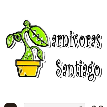
Bienvenidos a Plantas Carnívoras Santiago - Tienda Online 24/7 😎
🌱
Inicio
guias-explicativas
Crecimiento y Desarrollo
Crecimiento y Desarrollo
Hay muchas semillas que debido a su origen
necesitan pasar frío para poder germinar. Ello lo
hacen de manera natural en hábitat, ya que los
inviernos son duros con nevadas, y con la llegada de
la primavera y de las altas temperaturas la semilla
sabe que debe de germinar en esos días y eso es algo
que hace de una manera espectacular. Sin embargo,
no siempre se puede aprovechar la ayuda del frío
para favorecer la germinación, y es por ello que se
debe de recurrir a lo que se conoce como