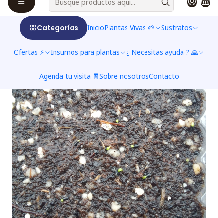
estratificación artificial.
Categorías
Inicio
Plantas Vivas 🌱
Sustratos
Ofertas ⚡
Insumos para plantas
¿ Necesitas ayuda ? 🙏
Agenda tu visita 🧾
Sobre nosotros
Contacto