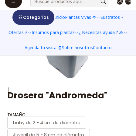
Categorías
Inicio
Plantas Vivas 🌱
Sustratos
Ofertas ⚡
Insumos para plantas
¿ Necesitas ayuda ? 🙏
Agenda tu visita 🧾
Sobre nosotros
Contacto
|
Drosera "Andromeda"
TAMAÑO
baby de 2 - 4 cm de diámetro
Juvenil de 5 - 8 cm de diámetro