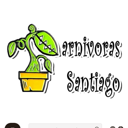
Bienvenidos a Plantas Carnívoras Santiago - Tienda Online 24/7 😎
🌱
Inicio
Drosera 🌱
Queensland
Drosera "Andromeda"