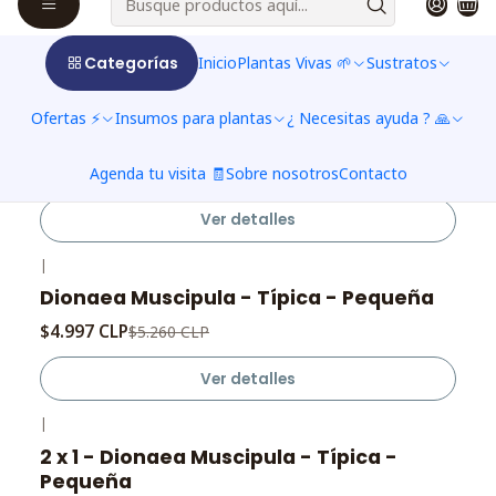
$24.990 CLP
$59.500 CLP
Ver opciones
Categorías
Inicio
Plantas Vivas 🌱
Sustratos
|
Ofertas ⚡
Insumos para plantas
¿ Necesitas ayuda ? 🙏
-5%
OFF
Dionaea Muscipula - Típica - Mediana
Agotado
$11.305 CLP
$11.900 CLP
Agenda tu visita 🧾
Sobre nosotros
Contacto
Ver detalles
|
-5%
OFF
Dionaea Muscipula - Típica - Pequeña
Agotado
$4.997 CLP
$5.260 CLP
Ver detalles
|
-5%
OFF
2 x 1 - Dionaea Muscipula - Típica -
Agotado
Pequeña