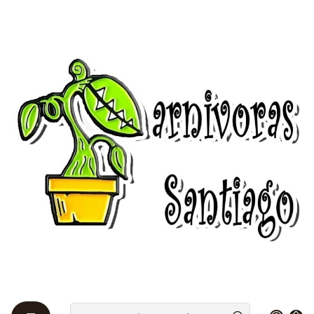
Bienvenidos a Plantas Carnívoras Santiago - Tienda Online 24/7 😎
🌱
Inicio
Venus atrapamoscas 🌱
Venus típicas 🌱
Venus típicas 🌱
Dionaea muscipula es la única especie del género
monotípico Dionaea, una planta carnívora de la
familia Droseraceae. El nombre común dionea
atrapamoscas o venus atrapamoscas hace referencia
a su hábito alimenticio de atrapar presas vivas,
principalmente insectos y arácnidos. Es nativa del
sureste de Estados Unidos.
Filtros
|
-58%
OFF
Dionaea Muscipula - Típica - Grande