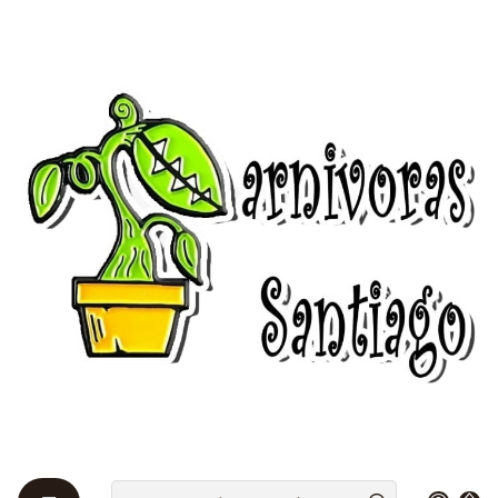
Bienvenidos a Plantas Carnívoras Santiago - Tienda Online 24/7 😎
🌱
Inicio
Venus atrapamoscas 🌱
Venus por mayor 🌱🌱🌱
Venus por mayor 🌱🌱🌱
Todavía no hay productos
disponibles aquí
Puedes probar a buscar en otras categorías o
utilizar la barra de búsqueda para encontrar
otros productos.