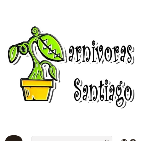
Bienvenidos a Plantas Carnívoras Santiago - Tienda Online 24/7 😎
🌱
Inicio
Venus atrapamoscas 🌱
Venus atrapamoscas 🌱
Dionaea muscipula es la única especie del género
monotípico Dionaea, una planta carnívora de la
familia Droseraceae. El nombre común dionea
atrapamoscas o venus atrapamoscas hace referencia
a su hábito alimenticio de atrapar presas vivas,
principalmente insectos y arácnidos. Es nativa del
sureste de Estados Unidos.
Todavía no hay productos
disponibles aquí
Puedes probar a buscar en otras categorías o