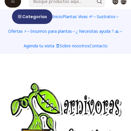
utilizar la barra de búsqueda para encontrar
otros productos.
Categorías
Inicio
Plantas Vivas 🌱
Sustratos
Ofertas ⚡
Insumos para plantas
¿ Necesitas ayuda ? 🙏
Agenda tu visita 🧾
Sobre nosotros
Contacto