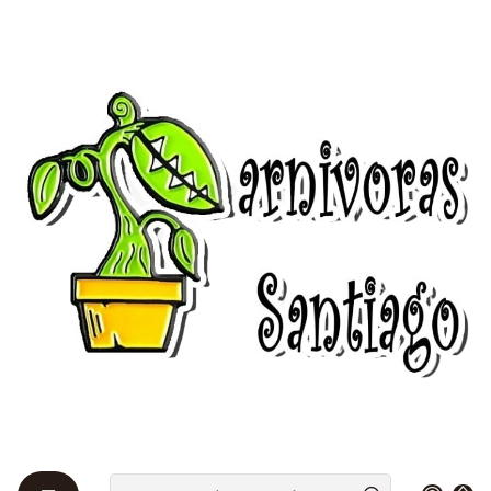
Bienvenidos a Plantas Carnívoras Santiago - Tienda Online 24/7 😎
🌱
Inicio
Drosera 🌱
Queensland
Queensland
Las Droseras de Queensland es uno de los diferentes
grupos de Droseras.
Es el más pequeño en cantidad de plantas, consta
solo de tres:
- D. Adelae
- D. Prolifera
- D. Schizandra
- D. Andromeda ( hibrido de schizandra x prolifera )
Se clasifican de esta manera por la localización
geográfica en la que se encuentran, la selva tropical