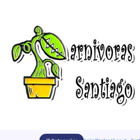
Inicio
Cultivar 🌰
Kit de cultivos
Kit de cultivos
Los kit de cultivos, están pensado en hacer germinar ( na
ofrecemos son todas cosechadas de nuestras plantas ma
|
-10%
OFF
Kit de cultivo - Venus Atrapamoscas "Mix"
$1.607 CLP
$1.785 CLP
desde
|
-10%
OFF
Kit de cultivo - Sarracenia Mix
$1.607 CLP
$1.785 CLP
desde