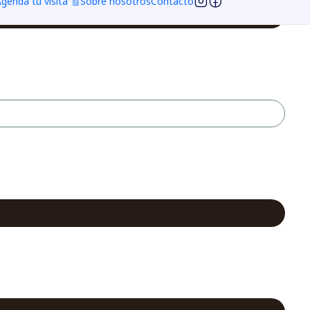
genda tu visita 🧾
Sobre nosotros
Contacto