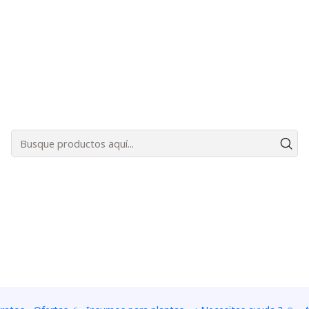
Bienvenidos a Plantas Carnívoras Santiago - Tienda Online 24/7 😎🌱
cer ) la semilla y ver las etapas de crecimiento de las plant
dres.
Ver opciones