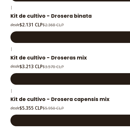
|
-10%
OFF
Kit de cultivo - Drosera binata
$2.131 CLP
$2.368 CLP
desde
|
-10%
OFF
Kit de cultivo - Droseras mix
$3.213 CLP
$3.570 CLP
desde
|
-10%
OFF
Kit de cultivo - Drosera capensis mix
$5.355 CLP
$5.950 CLP
desde