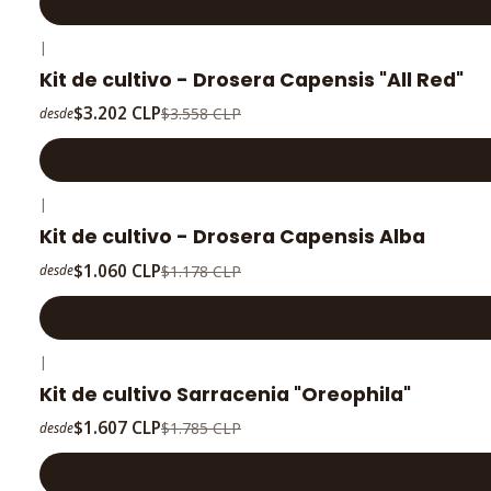
|
-10%
OFF
Kit de cultivo - Drosera Capensis "All Red"
$3.202 CLP
$3.558 CLP
desde
|
-10%
OFF
Kit de cultivo - Drosera Capensis Alba
$1.060 CLP
$1.178 CLP
desde
|
-10%
OFF
Kit de cultivo Sarracenia "Oreophila"
$1.607 CLP
$1.785 CLP
desde