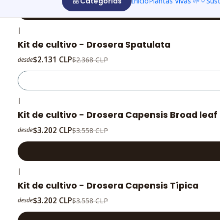
Categorías
Inicio
Plantas Vivas 🌱
Sus
|
-10%
OFF
Kit de cultivo - Drosera Spatulata
Agotado
$2.131 CLP
$2.368 CLP
desde
|
-10%
OFF
Kit de cultivo - Drosera Capensis Broad leaf
$3.202 CLP
$3.558 CLP
desde
|
-10%
OFF
Kit de cultivo - Drosera Capensis Típica
$3.202 CLP
$3.558 CLP
desde