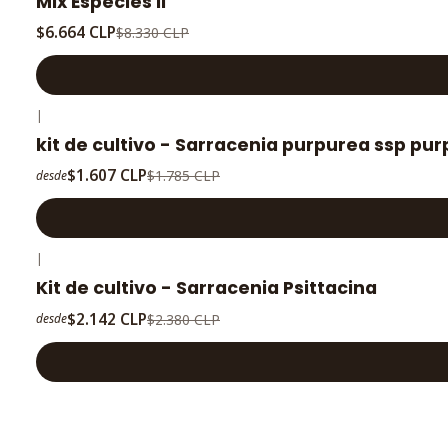
Mix Especies II
$6.664 CLP
$8.330 CLP
|
-10%
OFF
kit de cultivo - Sarracenia purpurea ssp pu
$1.607 CLP
$1.785 CLP
desde
|
-10%
OFF
Kit de cultivo - Sarracenia Psittacina
$2.142 CLP
$2.380 CLP
desde