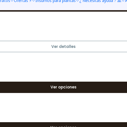
tratos
Ofertas ⚡
Insumos para plantas
¿ Necesitas ayuda ? 🙏
A
Ver opciones
Ver detalles
Ver opciones