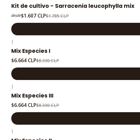
-10%
OFF
Kit de cultivo - Sarracenia leucophylla mix
$1.607 CLP
$1.785 CLP
desde
|
-20%
OFF
Mix Especies I
$6.664 CLP
$8.330 CLP
|
-20%
OFF
Mix Especies III
$6.664 CLP
$8.330 CLP
|
-20%
OFF