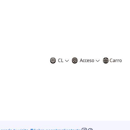
Filtros
as, hasta llegar a su adultez, nuestras semillas que
CL
Acceso
Carro