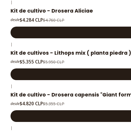
|
-10%
OFF
Kit de cultivo - Drosera Aliciae
$4.284 CLP
$4.760 CLP
desde
|
-10%
OFF
Kit de cultivos - Lithops mix ( planta piedra 
$5.355 CLP
$5.950 CLP
desde
|
-10%
OFF
Kit de cultivo - Drosera capensis "Giant for
$4.820 CLP
$5.355 CLP
desde
|