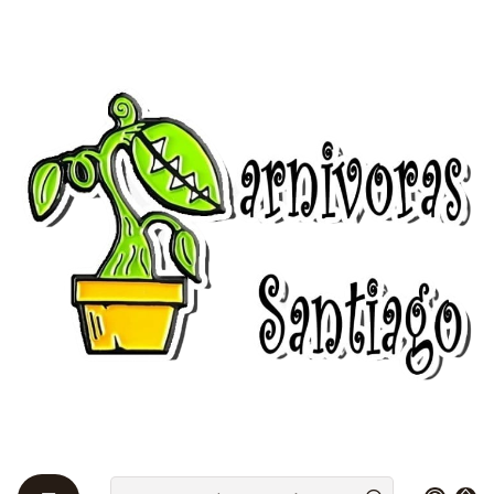
Bienvenidos a Plantas Carnívoras Santiago - Tienda Online 24/7 😎
🌱
Inicio
Post
Mi primera planta carnívora
Mi primera planta
carnívora
Aún recuerdo cuando adquirí mi primera planta
carnívora, esto fue alrededor del 2012, en ese
entonces la venta de estas plantas así como
vendedores no habían mucho y eran poco conocidas,
por esto mismo los precios de estas eran mucho mas
caras de lo que son ahora.
Mi primera adquisición en planta, como hobbie, fue
una venus atrapamoscas, era pequeña, porque no
tenía mucha información sobre los cuidados, el