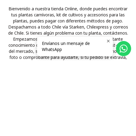
Bienvenido a nuestra tienda Online, donde puedes encontrar
tus plantas carnívoras, kit de cultivos y accesorios para las
plantas, puedes pagar con diferentes métodos de pago.
Despachamos a todo Chile vía Starken, Chilexpress y correos
de Chile. Si tienes algún problema con tu planta, contáctenos.
Empezamos el 2012 con este hobbie tenemos bastante
Envíanos un mensaje de
conocimiento de las plantas carnívoras y la mejor post-venta
WhatsApp
del mercado, si tienes problemas con tu envío, envíanos una
foto o comprobante para ayudarte, si tu pedido se extravía,
te devolveremos el 100% del valor de tu pedido.
Horario de atención
Lunes a viernes 10:00 hasta las 19:00
Sábado de 12:00 hasta 18:00
Domingo de 15:00 hasta 19:00
Síguenos