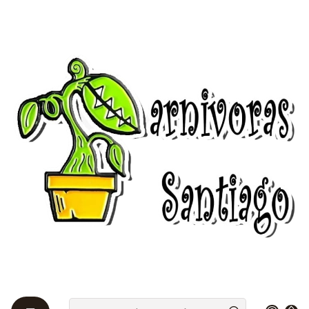
Bienvenidos a Plantas Carnívoras Santiago - Tienda Online 24/7 😎
🌱
Inicio
Drosera 🌱
Queensland
Drosera - Adelae