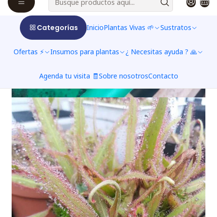
Categorías
Inicio
Plantas Vivas 🌱
Sustratos
Ofertas ⚡
Insumos para plantas
¿ Necesitas ayuda ? 🙏
Agenda tu visita 🧾
Sobre nosotros
Contacto