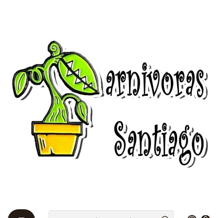
Bienvenidos a Plantas Carnívoras Santiago - Tienda Online 24/7 😎
🌱
Inicio
cuidados
Guías de germinación
Guías de germinación