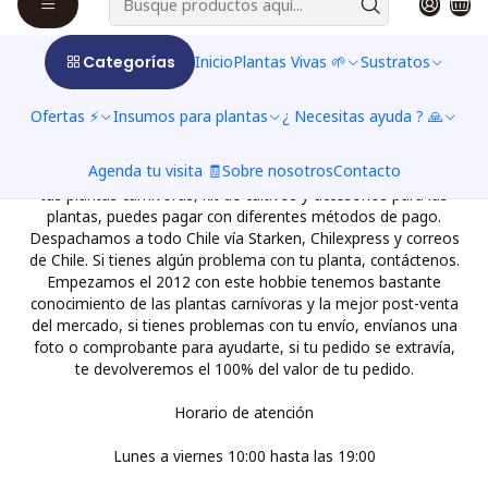
Categorías
Inicio
Plantas Vivas 🌱
Sustratos
Ofertas ⚡
Insumos para plantas
¿ Necesitas ayuda ? 🙏
Agenda tu visita 🧾
Sobre nosotros
Contacto
Bienvenido a nuestra tienda Online, donde puedes encontrar
tus plantas carnívoras, kit de cultivos y accesorios para las
plantas, puedes pagar con diferentes métodos de pago.
Despachamos a todo Chile vía Starken, Chilexpress y correos
de Chile. Si tienes algún problema con tu planta, contáctenos.
Empezamos el 2012 con este hobbie tenemos bastante
conocimiento de las plantas carnívoras y la mejor post-venta
del mercado, si tienes problemas con tu envío, envíanos una
foto o comprobante para ayudarte, si tu pedido se extravía,
te devolveremos el 100% del valor de tu pedido.
Horario de atención
Lunes a viernes 10:00 hasta las 19:00