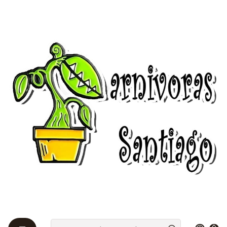
Bienvenidos a Plantas Carnívoras Santiago - Tienda Online 24/7 😎
🌱
Inicio
packs
Ofertas
Ofertas
Filtros
|
-5%
OFF
3 Dionaea muscipulas - baby
Agotado
$12.436 CLP
$13.090 CLP
Ver detalles