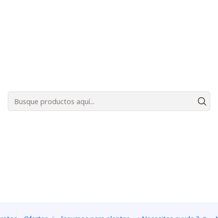
Bienvenidos a Plantas Carnívoras Santiago - Tienda Online 24/7 😎🌱
ensis Alba
|
Kit de cul
Capensis 
CANTIDAD DE SEMILLAS
+ 10 semillas
+ 20 semi
+ 80 semillas
+ 100 se
+ 1000 semillas
Agreg
Cantidad