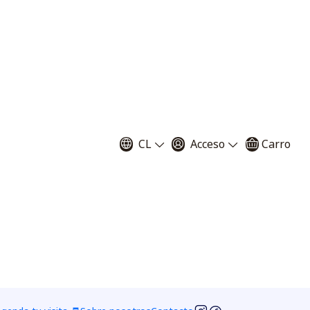
tivo - Drosera
Alba
CL
Acceso
Carro
llas
+ 40 semillas
+ 60 semillas
millas
+ 250 semillas
+ 500 semillas
ar al Carro
Comprar ahora