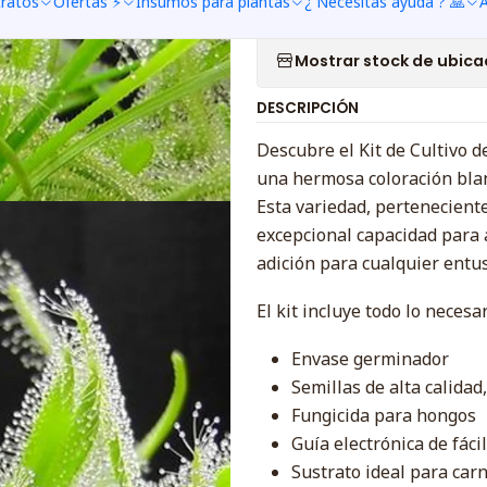
tratos
Ofertas ⚡
Insumos para plantas
¿ Necesitas ayuda ? 🙏
A
Agregar a la lista de f
Mostrar stock de ubica
DESCRIPCIÓN
Descubre el Kit de Cultivo 
una hermosa coloración bla
Esta variedad, perteneciente
excepcional capacidad para 
adición para cualquier entus
El kit incluye todo lo necesa
Envase germinador
Semillas de alta calida
Fungicida para hongos
Guía electrónica de fác
Sustrato ideal para car