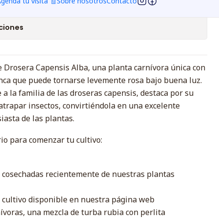
genda tu visita 🧾
Sobre nosotros
Contacto
avoritos
ciones
de Drosera Capensis Alba, una planta carnívora única con
nca que puede tornarse levemente rosa bajo buena luz.
 a la familia de las droseras capensis, destaca por su
atrapar insectos, convirtiéndola en una excelente
iasta de las plantas.
rio para comenzar tu cultivo:
d, cosechadas recientemente de nuestras plantas
il cultivo disponible en nuestra página web
nívoras, una mezcla de turba rubia con perlita