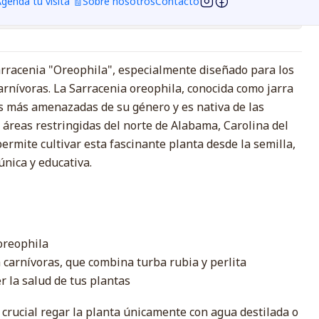
genda tu visita 🧾
Sobre nosotros
Contacto
ciones
Sarracenia "Oreophila", especialmente diseñado para los
arnívoras. La Sarracenia oreophila, conocida como jarra
es más amenazadas de su género y es nativa de las
áreas restringidas del norte de Alabama, Carolina del
permite cultivar esta fascinante planta desde la semilla,
única y educativa.
oreophila
a carnívoras, que combina turba rubia y perlita
 la salud de tus plantas
 crucial regar la planta únicamente con agua destilada o