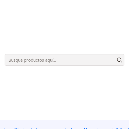
Bienvenidos a Plantas Carnívoras Santiago - Tienda Online 24/7 😎🌱
reophila"
|
Kit de cul
"Oreophil
CANTIDAD DE SEMILLAS
5 semillas
10 semillas
80 semillas
100 semill
Agreg
Cantidad
Agregar a la lista de f