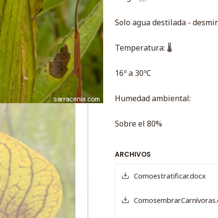
Solo agua destilada - desmin
Temperatura: 🌡
16º a 30ºC
Humedad ambiental:
Sobre el 80%
ARCHIVOS
Comoestratificar.docx
ComosembrarCarnívoras.