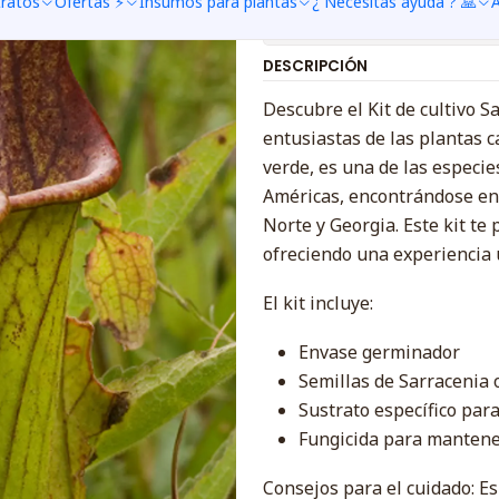
tratos
Ofertas ⚡
Insumos para plantas
¿ Necesitas ayuda ? 🙏
A
Mostrar stock de ubica
DESCRIPCIÓN
Descubre el Kit de cultivo 
entusiastas de las plantas c
verde, es una de las especi
Américas, encontrándose en 
Norte y Georgia. Este kit te 
ofreciendo una experiencia 
El kit incluye:
Envase germinador
Semillas de Sarracenia 
Sustrato específico par
Fungicida para mantener
Consejos para el cuidado: Es