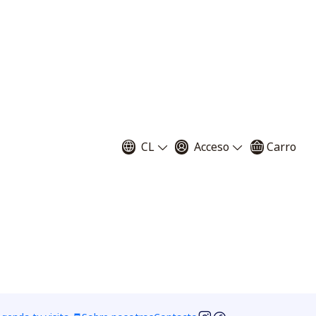
tivo Sarracenia
a"
CL
Acceso
Carro
20 semillas
40 semillas
60 semillas
as
250 semillas
ar al Carro
Comprar ahora
avoritos