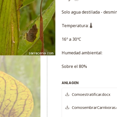
Solo agua destilada - desmin
Temperatura: 🌡
16º a 30ºC
Humedad ambiental:
Sobre el 80%
ANLAGEN
Comoestratificar.docx
ComosembrarCarnívoras.