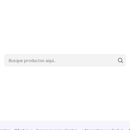
Bienvenidos a Plantas Carnívoras Santiago - Tienda Online 24/7 😎🌱
ia "Oreophila"
|
Kit de cul
"Oreophil
CANTIDAD DE SEMILLAS
5 semillas
10 semillas
80 semillas
100 semill
in den W
Menge
Zur Wunschliste hinzuf