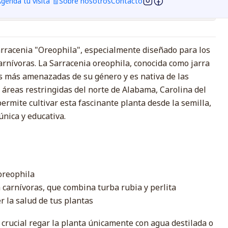
genda tu visita 🧾
Sobre nosotros
Contacto
ciones
Sarracenia "Oreophila", especialmente diseñado para los
arnívoras. La Sarracenia oreophila, conocida como jarra
es más amenazadas de su género y es nativa de las
áreas restringidas del norte de Alabama, Carolina del
permite cultivar esta fascinante planta desde la semilla,
única y educativa.
oreophila
a carnívoras, que combina turba rubia y perlita
 la salud de tus plantas
 crucial regar la planta únicamente con agua destilada o