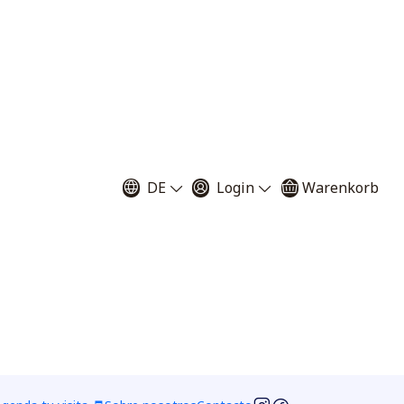
tivo Sarracenia
a"
DE
Login
Warenkorb
20 semillas
40 semillas
60 semillas
as
250 semillas
arenkorb legen
Jetzt kaufen
ügen