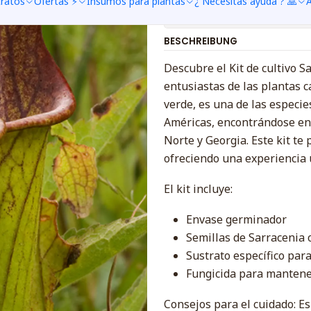
tratos
Ofertas ⚡
Insumos para plantas
¿ Necesitas ayuda ? 🙏
A
Mostrar stock de ubica
BESCHREIBUNG
Descubre el Kit de cultivo 
entusiastas de las plantas c
verde, es una de las especi
Américas, encontrándose en 
Norte y Georgia. Este kit te 
ofreciendo una experiencia 
El kit incluye:
Envase germinador
Semillas de Sarracenia 
Sustrato específico par
Fungicida para mantener
Consejos para el cuidado: Es