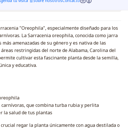
genda tu visita 🧾
Sobre nosotros
Contacto
ciones
Sarracenia "Oreophila", especialmente diseñado para los
arnívoras. La Sarracenia oreophila, conocida como jarra
es más amenazadas de su género y es nativa de las
áreas restringidas del norte de Alabama, Carolina del
permite cultivar esta fascinante planta desde la semilla,
única y educativa.
oreophila
a carnívoras, que combina turba rubia y perlita
 la salud de tus plantas
 crucial regar la planta únicamente con agua destilada o