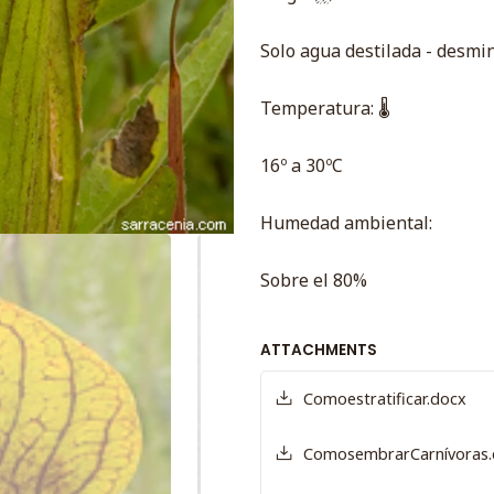
Solo agua destilada - desmin
Temperatura: 🌡
16º a 30ºC
Humedad ambiental:
Sobre el 80%
ATTACHMENTS
Comoestratificar.docx
ComosembrarCarnívoras.