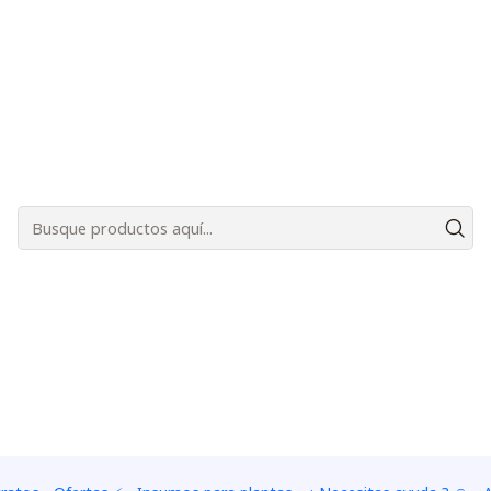
Bienvenidos a Plantas Carnívoras Santiago - Tienda Online 24/7 😎🌱
Oreophila"
|
Kit de cul
"Oreophil
CANTIDAD DE SEMILLAS
5 semillas
10 semillas
80 semillas
100 semill
Add
Quantity
Add to Wishlist