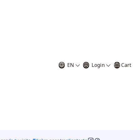
tivo Sarracenia
a"
EN
Login
Cart
20 semillas
40 semillas
60 semillas
as
250 semillas
 to Cart
Buy now