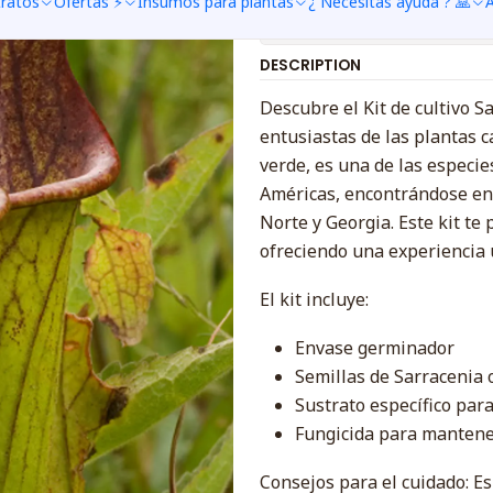
tratos
Ofertas ⚡
Insumos para plantas
¿ Necesitas ayuda ? 🙏
A
Mostrar stock de ubica
DESCRIPTION
Descubre el Kit de cultivo 
entusiastas de las plantas c
verde, es una de las especi
Américas, encontrándose en 
Norte y Georgia. Este kit te 
ofreciendo una experiencia 
El kit incluye:
Envase germinador
Semillas de Sarracenia 
Sustrato específico par
Fungicida para mantener
Consejos para el cuidado: Es