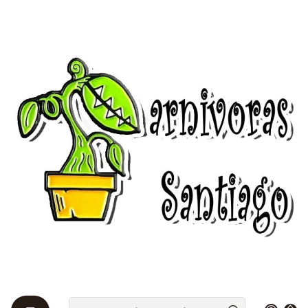
Bienvenidos a Plantas Carnívoras Santiago - Tienda Online 24/7 😎
🌱
Inicio
Sustrato Mezclado
Turba rubia mezclada con perlita ( peat moss & agrolita )