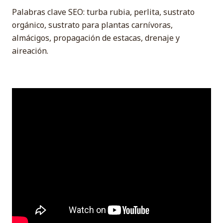
Palabras clave SEO: turba rubia, perlita, sustrato
orgánico, sustrato para plantas carnívoras,
almácigos, propagación de estacas, drenaje y
aireación.