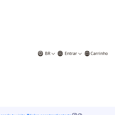
ia mezclada con
peat moss & agrolita )
BR
Entrar
Carrinho
grs - 3 litros
1000 grs - 6 litros
r ao Carrinho
Comprar agora
voritos
ciones