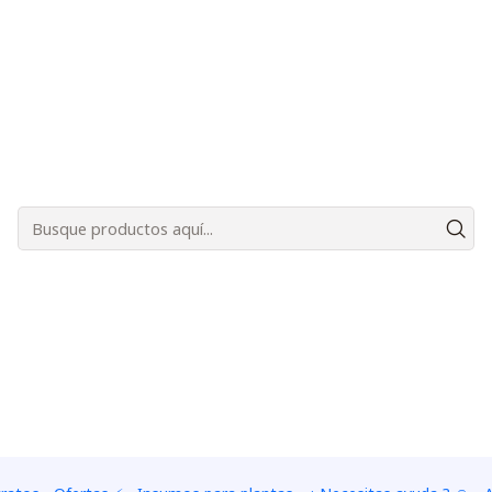
Bienvenidos a Plantas Carnívoras Santiago - Tienda Online 24/7 😎🌱
 peat moss & agrolita )
|
Turba rub
perlita ( 
PESO
250 grs - 1.5 litros
500 
Adiciona
Quantidade
Adicionar à lista de fa
Mostrar stock de ubica