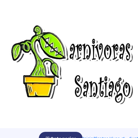
Início
Sustrato Mezclado
Turba rubia mezclada con perlita (