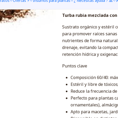
tratos
Ofertas ⚡
Insumos para plantas
¿ Necesitas ayuda ? 🙏
A
DESCRIÇÃO
Turba rubia mezclada con 
Sustrato orgánico y estéril
para promover raíces sanas 
nutrientes de forma natural,
drenaje, evitando la compact
retención hídrica y oxigenaci
Puntos clave
Composición 60/40: máx
Estéril y libre de tóxicos
Reduce la frecuencia de 
Perfecto para plantas ca
ornamentales), almácigo
Apto para macetas, jard