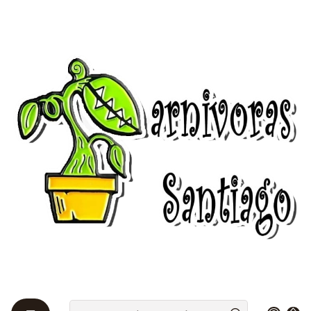
Bienvenidos a Plantas Carnívoras Santiago - Tienda Online 24/7 😎
🌱
Início
Cultivar 🌰
Kit de cultivos
Kit de cultivo - Drosera Capensis Alba