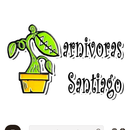
Bienvenidos a Plantas Carnívoras Santiago - Tienda Online 24/7 😎
🌱
Home
Drosera 🌱
Queensland
Drosera "Andromeda"