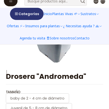
Categorías
Inicio
Plantas Vivas 🌱
Sustratos
Ofertas ⚡
Insumos para plantas
¿ Necesitas ayuda ? 🙏
Agenda tu visita 🧾
Sobre nosotros
Contacto
|
Drosera "Andromeda"
TAMAÑO
baby de 2 - 4 cm de diámetro
Juvenil de 5 - 8 cm de diámetro