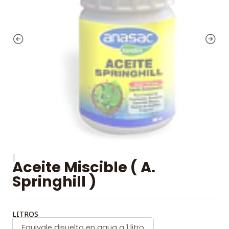
|
Aceite Miscible ( A.
Springhill )
LITROS
Equivale disuelto en agua a 1 litro