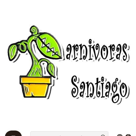
Bienvenidos a Plantas Carnívoras Santiago - Tienda Online 24/7 😎
🌱
Inicio
Insecticidas 🦟
Aceite Miscible ( A. Springhill )