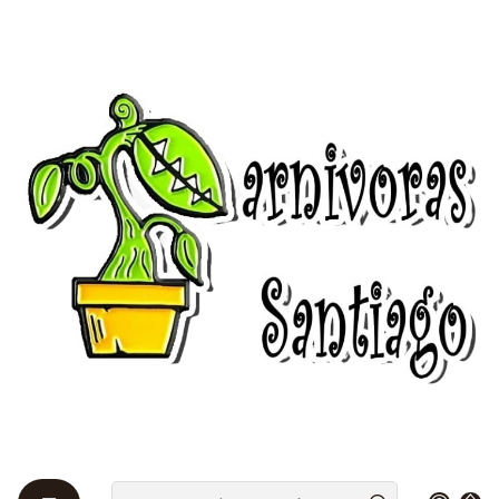
Bienvenidos a Plantas Carnívoras Santiago - Tienda Online 24/7 😎
🌱
Inicio
packs
Ofertas
Plantas vivas
packsxplantas
1 venus mediana + 1 drosera + 1 sarracenia