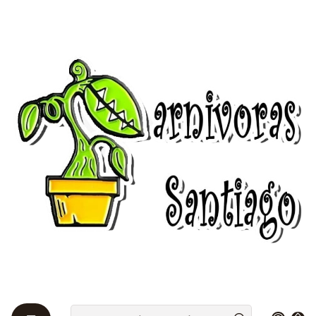
Bienvenidos a Plantas Carnívoras Santiago - Tienda Online 24/7 😎
🌱
Home
Venus atrapamoscas 🌱
Venus por mayor 🌱🌱🌱
Venus por mayor 🌱🌱🌱
There are still no products
available here
You can try looking at other categories or use
the search bar to find other products.