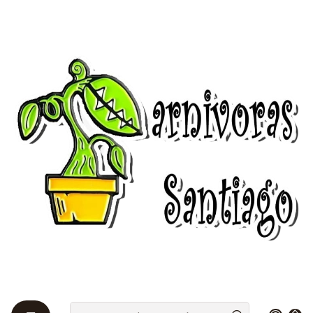
Bienvenidos a Plantas Carnívoras Santiago - Tienda Online 24/7 😎
🌱
Inicio
Productos digitales
Libros de plantas carnívoras ( solo en inglés ) (
Documentos digitales )