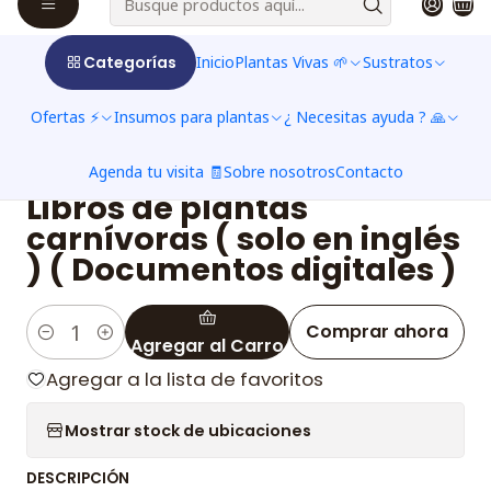
Categorías
Inicio
Plantas Vivas 🌱
Sustratos
Ofertas ⚡
Insumos para plantas
¿ Necesitas ayuda ? 🙏
Agenda tu visita 🧾
Sobre nosotros
Contacto
|
Libros de plantas
carnívoras ( solo en inglés
) ( Documentos digitales )
Comprar ahora
Agregar al Carro
Cantidad
Agregar a la lista de favoritos
Mostrar stock de ubicaciones
DESCRIPCIÓN