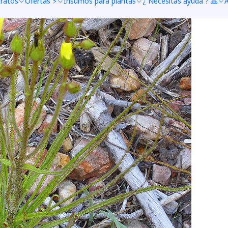
tratos
Ofertas ⚡
Insumos para plantas
¿ Necesitas ayuda ? 🙏
A