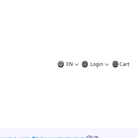
EN
Login
Cart
madamente 40 cm. Posee hojas en roseta estrechas de
ares de cabeza roja. Las cabezas de los pelos
 atraídos, y a la que quedan pegados cada vez más
 insecto capturado muere pronto, entonces glándulas
Más tarde las sustancias asimilables del cuerpo son