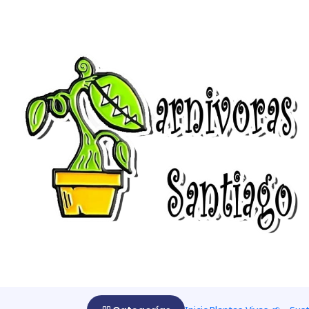
Home
cuidados
Cuidado drosophyllum
Cuidado drosophyll
Características
Planta insectívora con flores amarillas de 5 pétalos qu
unos 20 cm de largo, cuyos extremos están enrollados. La
glandulares desprenden gotitas de una secreción viscosa
cuanto más forcejean por libererarse, puesto que se ve
digestivas situadas en el pelo comienzan a descomponer 
captadas por glándulas absorbentes. Finalmente no qued