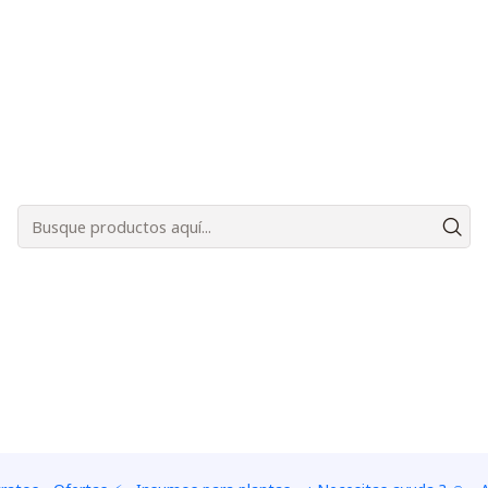
Bienvenidos a Plantas Carnívoras Santiago - Tienda Online 24/7 😎🌱
um
e aparecen en primavera, situadas sobre un tallo de aproxi
s hojas son pegajosas al estar recubiertas de pelos glandul
 y aromática por la que los insectos se sienten fuertemente
n retenidos por un número cada vez mayor de tentáculos. El
la presa mediante la secreción de enzimas que la digieren. 
a más que el esqueleto externo.