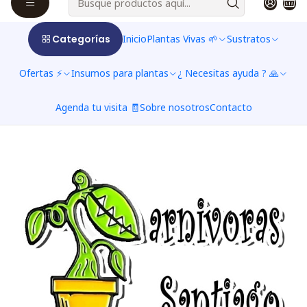
$2.142 CLP
$2.380 CLP
from
See options
Categorías
Inicio
Plantas Vivas 🌱
Sustratos
Ofertas ⚡
Insumos para plantas
¿ Necesitas ayuda ? 🙏
Agenda tu visita 🧾
Sobre nosotros
Contacto