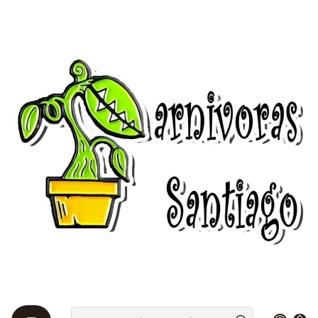
Bienvenidos a Plantas Carnívoras Santiago - Tienda Online 24/7 😎
🌱
Home
Drosera 🌱
Nordicas
Nordicas
Estas plantas crecen en zonas frías y deben aguantar
condiciones más duras. Las semillas se producen
normalmente en Otoño y cuando la planta "muere"
(sólo superficialmente, es el llamado proceso de
hibernación) quedan en el sustrato esperando el
final de la estación invernal. Es por ello que este tipo
de semillas deben estratificarse.
Filters
|
-10%
OFF
Drosera - Binata