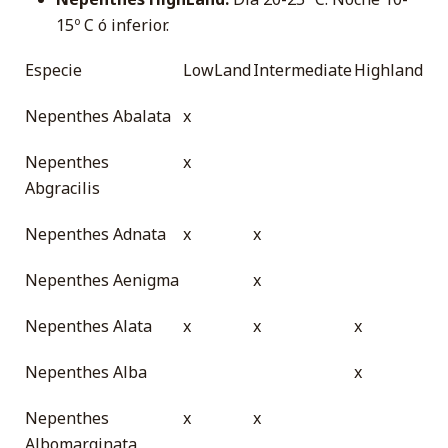
15º C ó inferior.
Especie
LowLand
Intermediate
Highland
Nepenthes Abalata
x
Nepenthes
x
Abgracilis
Nepenthes Adnata
x
x
Nepenthes Aenigma
x
Nepenthes Alata
x
x
x
Nepenthes Alba
x
Nepenthes
x
x
Albomarginata