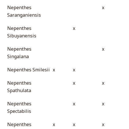
Nepenthes
x
Saranganiensis
Nepenthes
x
Sibuyanensis
Nepenthes
x
Singalana
Nepenthes Smilesii
x
x
Nepenthes
x
x
Spathulata
Nepenthes
x
x
Spectabilis
Nepenthes
x
x
x