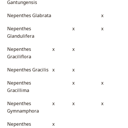
Gantungensis
Nepenthes Glabrata
x
Nepenthes
x
x
Glandulifera
Nepenthes
x
x
Graciliflora
Nepenthes Gracilis
x
x
Nepenthes
x
x
Gracillima
Nepenthes
x
x
x
Gymnamphora
Nepenthes
x