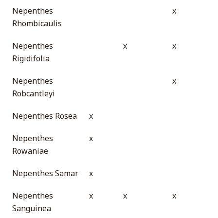
Nepenthes
x
Rhombicaulis
Nepenthes
x
x
Rigidifolia
Nepenthes
x
Robcantleyi
Nepenthes Rosea
x
Nepenthes
x
Rowaniae
Nepenthes Samar
x
Nepenthes
x
x
x
Sanguinea