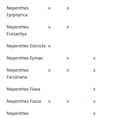
Nepenthes
x
x
Epiphytica
Nepenthes
x
x
Eustachya
Nepenthes Extincta
x
Nepenthes Eymae
x
x
Nepenthes
x
x
x
Faizaliana
Nepenthes Flava
x
Nepenthes Fusca
x
x
x
Nepenthes
x