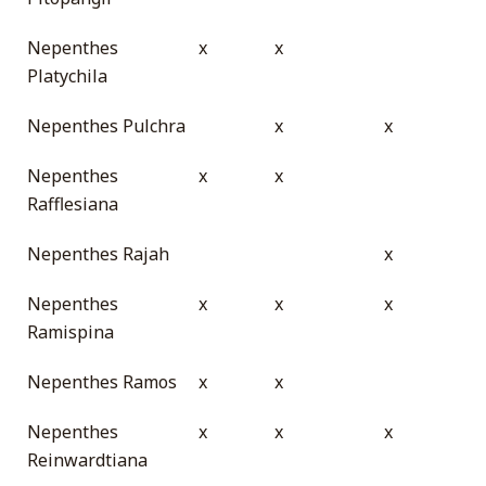
Nepenthes
x
x
Platychila
Nepenthes Pulchra
x
x
Nepenthes
x
x
Rafflesiana
Nepenthes Rajah
x
Nepenthes
x
x
x
Ramispina
Nepenthes Ramos
x
x
Nepenthes
x
x
x
Reinwardtiana