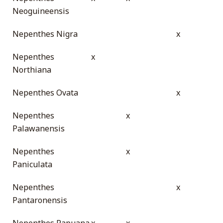
Neoguineensis
Nepenthes Nigra
x
Nepenthes
x
Northiana
Nepenthes Ovata
x
Nepenthes
x
Palawanensis
Nepenthes
x
Paniculata
Nepenthes
x
Pantaronensis
Nepenthes Papuana
x
x