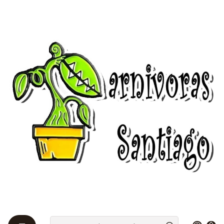
Bienvenidos a Plantas Carnívoras Santiago - Tienda Online 24/7 😎
🌱
Home
cuidados
Cuidado nepenthes
Cuidado nepenthes
El género
Nepenthes
pertenece a la familia de las
Nepenthaceae
y agrupa unas 70 especies de
epifitas perennes nativas de selvas tropicales de las
Islas Filipinas, el norte de Australia, Malasia y Sri
Lanka. Algunas
especies
son: Nepenthes
ampullana, Nepenthes khasiana, Nepenthes alata,
Nepenthes ventricosa, Nepenthes sanguinea.
Se conoce por el
nombre vulgar
de Nepentes.
Son
plantas epífitas
que viven sobre los árboles