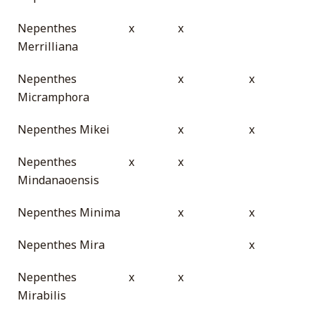
Nepenthes
x
x
Merrilliana
Nepenthes
x
x
Micramphora
Nepenthes Mikei
x
x
Nepenthes
x
x
Mindanaoensis
Nepenthes Minima
x
x
Nepenthes Mira
x
Nepenthes
x
x
Mirabilis