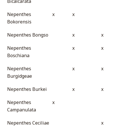
Bicalcarata
Nepenthes
x
x
Bokorensis
Nepenthes Bongso
x
x
Nepenthes
x
x
Boschiana
Nepenthes
x
x
Burgidgeae
Nepenthes Burkei
x
x
Nepenthes
x
Campanulata
Nepenthes Ceciliae
x