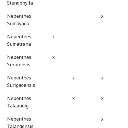
Stenophylla
Nepenthes
x
Sumayaga
Nepenthes
x
Sumatrana
Nepenthes
x
Suratensis
Nepenthes
x
x
Surigaoensis
Nepenthes
x
x
Talaandig
Nepenthes
x
Talangensis