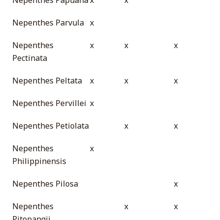
Nepenthes Parvula
x
Nepenthes
x
x
x
Pectinata
Nepenthes Peltata
x
x
x
Nepenthes Pervillei
x
Nepenthes Petiolata
x
x
Nepenthes
x
Philippinensis
Nepenthes Pilosa
x
Nepenthes
x
x
Pitopangii