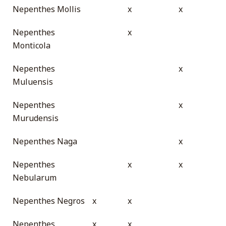
Nepenthes Mollis
x
x
Nepenthes
x
Monticola
Nepenthes
x
Muluensis
Nepenthes
x
Murudensis
Nepenthes Naga
x
Nepenthes
x
x
Nebularum
Nepenthes Negros
x
x
Nepenthes
x
x