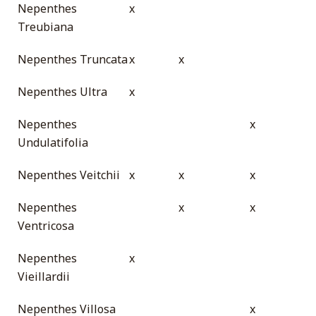
Nepenthes
x
Treubiana
Nepenthes Truncata
x
x
Nepenthes Ultra
x
Nepenthes
x
Undulatifolia
Nepenthes Veitchii
x
x
x
Nepenthes
x
x
Ventricosa
Nepenthes
x
Vieillardii
Nepenthes Villosa
x