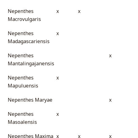
Nepenthes
x
x
Macrovulgaris
Nepenthes
x
Madagascariensis
Nepenthes
x
Mantalingajanensis
Nepenthes
x
Mapuluensis
Nepenthes Maryae
x
Nepenthes
x
Masoalensis
Nepenthes Maxima
x
x
x