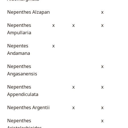
Nepenthes Alzapan
x
Nepenthes
x
x
x
Ampullaria
Nepentes
x
Andamana
Nepenthes
x
Angasanensis
Nepenthes
x
x
Appendiculata
Nepenthes Argentii
x
x
Nepenthes
x
Aristolochioides