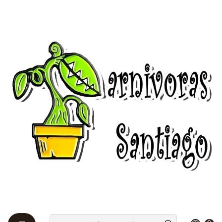
Bienvenidos a Plantas Carnívoras Santiago - Tienda Online 24/7 😎
🌱
Home
Insumos para plantas
Fertilizantes
Fertilizantes
Filters
|
Out of stock
Maxsea
$2.380 CLP
from
See details