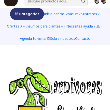
Hongos
$857 CLP
$952 CLP
from
Categorías
Inicio
Plantas Vivas 🌱
Sustratos
See options
Ofertas ⚡
Insumos para plantas
¿ Necesitas ayuda ? 🙏
Agenda tu visita 🧾
Sobre nosotros
Contacto