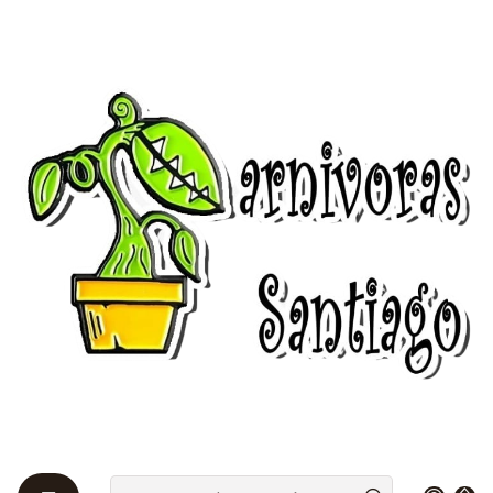
Bienvenidos a Plantas Carnívoras Santiago - Tienda Online 24/7 😎
🌱
Home
Fungicidas 🍄
Fungicidas 🍄
Los fungicidas son pesticidas que matan o previenen
el crecimiento de hongos y sus esporas, los cuales
deben eliminarse ya que pueden llegar a dañar o
matar todo tu cultivo.
Los fungicidas funcionan de diversas formas, pero la
mayoría dañan las membranas celulares de los
hongos o interfieren con su reproducción.
Filters
|
-10%
OFF