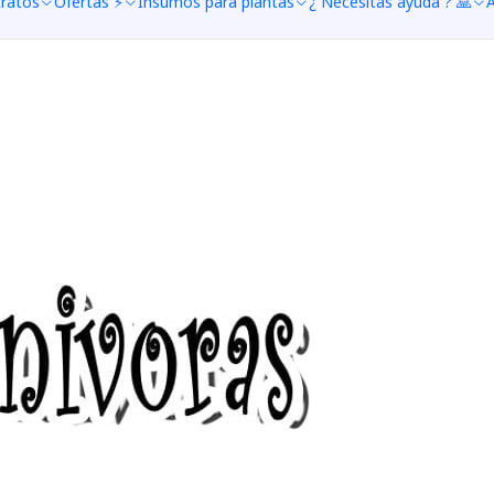
tratos
Ofertas ⚡
Insumos para plantas
¿ Necesitas ayuda ? 🙏
A