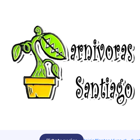
Home
Nepenthes 🌱
Nepenthes 🌱
Nepenthes (del griego νηπενθής, nepenthés, ‘que disipa 
género de la familia Nepenthaceae. Son plantas oriundas 
oeste de Madagascar (2 especies); Seychelles (1 especie);
(1 especie) y Sri Lanka (1 especie).
|
-10%
OFF
Nepenthes x hookeriana
$12.852 CLP
$14.280 CLP
from