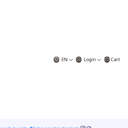
Filters
larmente como plantas jarra o copas de mono. Es el único
por China meridional, Indonesia, Malasia y las Filipinas;
EN
Login
Cart
 (1 especie); teniendo como límite septentrional la India