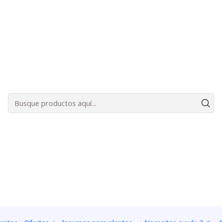
Bienvenidos a Plantas Carnívoras Santiago - Tienda Online 24/7 😎🌱
el dolor’), es un género de planta carnívora, conocida popu
de las regiones tropicales del Viejo Mundo. Se distribuyen 
 hacia el sur hasta Australia (3 especies) y Nueva Caledonia
See options