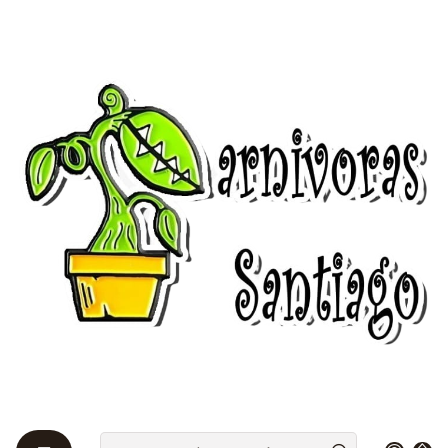
Bienvenidos a Plantas Carnívoras Santiago - Tienda Online 24/7 😎
🌱
Home
Sustrato básico
Sustrato básico
Un sustrato es todo aquel material sólido o soporte
físico diferente al suelo, que puede ser natural, de
síntesis o residual, mineral u orgánico, que,
introducido en un recipiente, tierra o un contenedor,
en forma pura o en mezcla, permite y facilita el
anclaje del sistema radicular de las plantas, su
desempeño y soporte.
Tenemos los mejores sustrato para tus plantas
carnívoras.
Filters