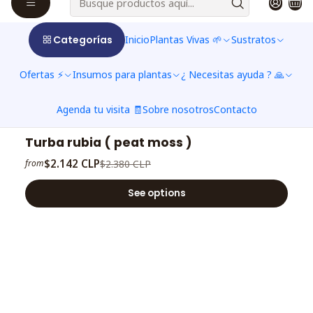
|
-10%
OFF
Categorías
Inicio
Plantas Vivas 🌱
Sustratos
Perlita
$2.142 CLP
$2.380 CLP
from
Ofertas ⚡
Insumos para plantas
¿ Necesitas ayuda ? 🙏
See options
Agenda tu visita 🧾
Sobre nosotros
Contacto
|
-10%
OFF
Turba rubia ( peat moss )
$2.142 CLP
$2.380 CLP
from
See options