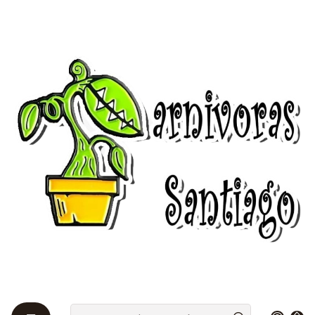
Bienvenidos a Plantas Carnívoras Santiago - Tienda Online 24/7 😎
🌱
Home
Drosera 🌱
Subtropicales
Subtropicales
Las Droseras del grupo sub-tropicales son plantas
carnívoras semiactivas, ya que, al atrapar a un
insecto, el mismo al comenzar a excitar la planta con
los movimientos al intentar liberarse, causa que la
planta se comience a enrollar sobre la presa para
evitar que escape.
Filters
|
-10%
OFF
Drosera - Capensis Típica
$3.213 CLP
$3.570 CLP
from