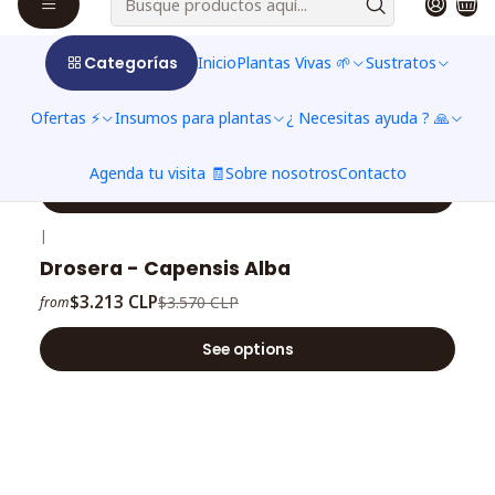
See options
Categorías
Inicio
Plantas Vivas 🌱
Sustratos
|
-10%
OFF
Drosera - Spatulata
Ofertas ⚡
Insumos para plantas
¿ Necesitas ayuda ? 🙏
$6.426 CLP
$7.140 CLP
Agenda tu visita 🧾
Sobre nosotros
Contacto
See options
|
-10%
OFF
Drosera - Capensis Alba
$3.213 CLP
$3.570 CLP
from
See options