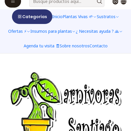
$2.142 CLP
$2.380 CLP
a partir de
Ver opções
Categorías
Inicio
Plantas Vivas 🌱
Sustratos
Ofertas ⚡
Insumos para plantas
¿ Necesitas ayuda ? 🙏
Agenda tu visita 🧾
Sobre nosotros
Contacto