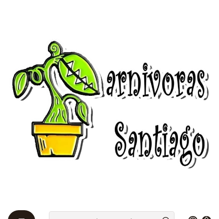
Bienvenidos a Plantas Carnívoras Santiago - Tienda Online 24/7 😎
🌱
Início
Drosera 🌱
Nordicas
Nordicas
Estas plantas crecen en zonas frías y deben aguantar
condiciones más duras. Las semillas se producen
normalmente en Otoño y cuando la planta "muere"
(sólo superficialmente, es el llamado proceso de
hibernación) quedan en el sustrato esperando el
final de la estación invernal. Es por ello que este tipo
de semillas deben estratificarse.
Filtros
|
-10%
de desconto
Drosera - Binata