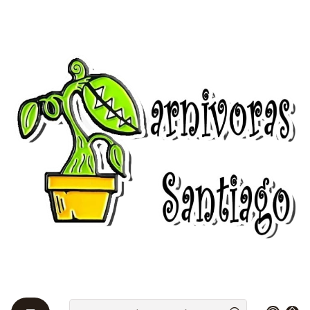
Bienvenidos a Plantas Carnívoras Santiago - Tienda Online 24/7 😎
🌱
Startseite
Drosera 🌱
Nordicas
Nordicas
Estas plantas crecen en zonas frías y deben aguantar
condiciones más duras. Las semillas se producen
normalmente en Otoño y cuando la planta "muere"
(sólo superficialmente, es el llamado proceso de
hibernación) quedan en el sustrato esperando el
final de la estación invernal. Es por ello que este tipo
de semillas deben estratificarse.
Filter
|
-10%
AUS
Drosera - Binata