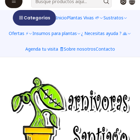
$2.142 CLP
$2.380 CLP
aus
Optionen anzeigen
Categorías
Inicio
Plantas Vivas 🌱
Sustratos
Ofertas ⚡
Insumos para plantas
¿ Necesitas ayuda ? 🙏
Agenda tu visita 🧾
Sobre nosotros
Contacto