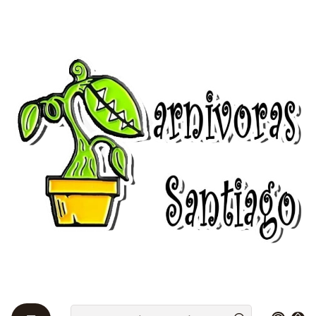
Bienvenidos a Plantas Carnívoras Santiago - Tienda Online 24/7 😎
🌱
Início
Devoluciones
Devoluciones
¡Gracias por comprar en Plantas Carnívoras Santiago
( Chile )!
Ofrecemos reembolso y/o cambio dentro de los
primeros 30 días de tu compra. Si han transcurrido
30 días desde tu compra, no se te ofrecerá un
reembolso y/o cambio de ningún tipo.
Elegibilidad para reembolsos y cambios
Tu artículo debe estar sin usar y en las mismas