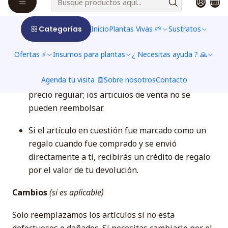
condiciones en que lo recibió.
El artículo debe estar en el embalaje original.
Categorías
Inicio
Plantas Vivas 🌱
Sustratos
Para completar tu devolución, requerimos un
Ofertas ⚡
Insumos para plantas
¿ Necesitas ayuda ? 🙏
recibo o comprobante de compra.
Agenda tu visita 🧾
Sobre nosotros
Contacto
Solo se pueden reembolsar los artículos de
precio regular; los artículos de venta no se
pueden reembolsar.
Si el artículo en cuestión fue marcado como un
regalo cuando fue comprado y se envió
directamente a ti, recibirás un crédito de regalo
por el valor de tu devolución.
Cambios
(si es aplicable)
Solo reemplazamos los artículos si no esta