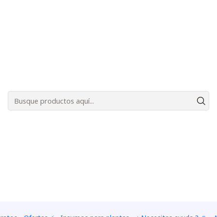
Bienvenidos a Plantas Carnívoras Santiago - Tienda Online 24/7 😎🌱
eta de pocos centímetros de diámetro. A simple vista las 
os pelitos que segregan gotas de una sustancia pegajosa.
 segundo tipo de glándulas comienza a segregar un líquido
ente, esas mismas glándulas reabsorben el líquido, ahora ric