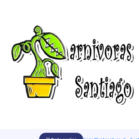
Início
cuidados
Cuidado pinguicula
Cuidado pinguicula
Pinguicula.
Pequeñas plantas herbáceas con forma de ros
puede apreciar que están cubiertas por miles de pequeñ
Cuando una presa queda atrapada en este pegamento, un
disuelve las partes más blandas del insecto. Posteriorm