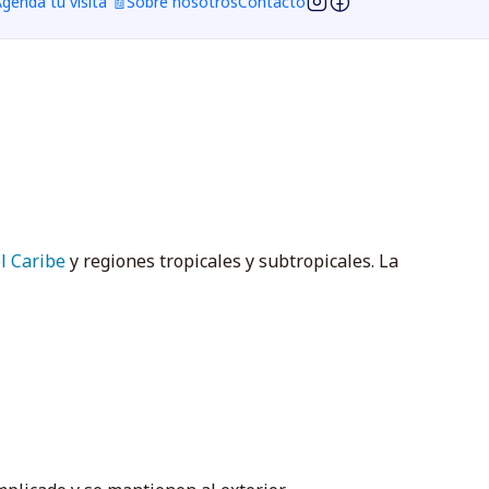
genda tu visita 🧾
Sobre nosotros
Contacto
el Caribe
y regiones tropicales y subtropicales. La