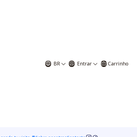
hojas parecen perfectamente normales, pero de cerca se
BR
Entrar
Carrinho
 compuesto por ácidos y enzimas digestivas que
o en nutrientes.