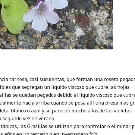
ncia carnosa, casi suculentas, que forman una roseta pegada
bles que segregan un líquido viscoso que cubre las hojas.
sillas se quedan pegados debido al líquido viscoso que cubre
adualmente hacia arriba cuando se posa allí una presa más g
leta, blanco o azul y se parecen mucho a las de las violetas.
na segundo vez en verano.
ánicas, las Grasillas se utilizan para controlar o eliminar 
s años en un terrario o en invernadero frío.