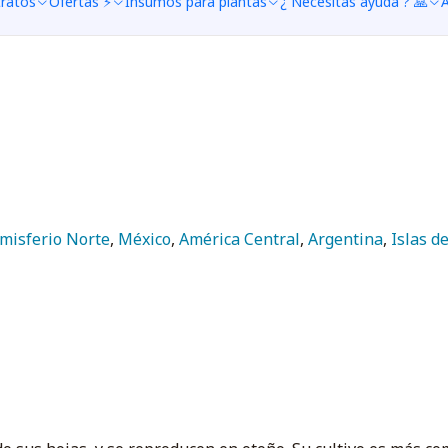
tratos
Ofertas ⚡
Insumos para plantas
¿ Necesitas ayuda ? 🙏
A
misferio Norte
,
México
,
América Central
,
Argentina
,
Islas d