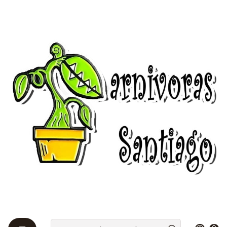
Bienvenidos a Plantas Carnívoras Santiago - Tienda Online 24/7 😎
🌱
Início
guias-explicativas
Como sembrar semillas?
Como sembrar semillas?
A continuación te explicare
como germinar tus semillas
paso a paso.
Para empezar, si adquiriste nuestros kit de cultivos
en nuestra pagina web, trabajamos con turba rubia
con una mezcla de perlita, en una proporción de 60%
de turba y 40% de perlita o agrolita, si no los
adquiriste es importante elegir un sustrato como
turba, turba con perlita o arena, también esta la