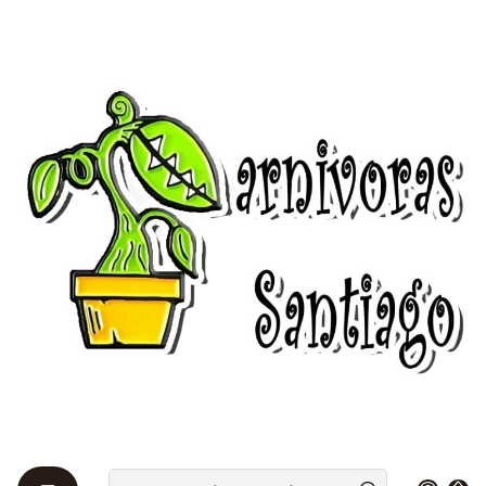
Bienvenidos a Plantas Carnívoras Santiago - Tienda Online 24/7 😎
🌱
Início
guias-explicativas
¿Qué es la estratificación y para qué se ocupa?
¿Qué es la estratificación
y para qué se ocupa?
Hay muchas semillas que debido a su origen
necesitan pasar frío para poder germinar. Ello lo
hacen de manera natural en su hábitat, ya que los
inviernos son duros con nevadas, y con la llegada de
la primavera y de las altas temperaturas la semilla
sabe que debe de germinar en esos días y eso es algo
que hace de una manera espectacular. Sin embargo,
no siempre se puede aprovechar la ayuda del frío