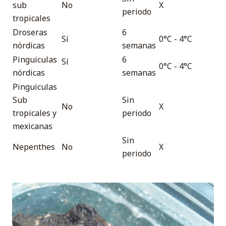
sub
No
X
periodo
tropicales
Droseras
6
Sí
0°C - 4°C
nórdicas
semanas
Pinguiculas
6
Sí
0°C - 4°C
nórdicas
semanas
Pinguiculas
Sub
Sin
No
X
tropicales y
periodo
mexicanas
Sin
Nepenthes
No
X
periodo