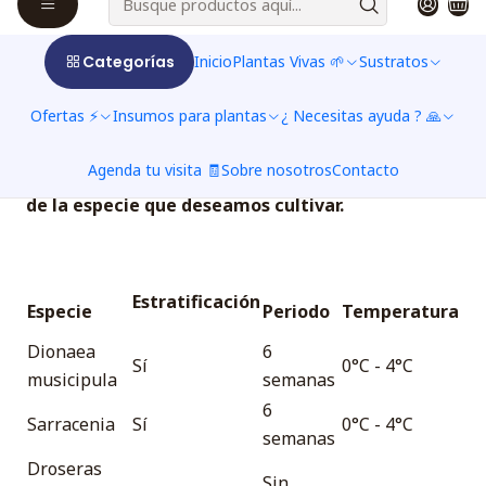
para favorecer la germinación, y es por ello que se
debe de recurrir a lo que se conoce como
Categorías
Inicio
Plantas Vivas 🌱
Sustratos
estratificación artificial.
Ofertas ⚡
Insumos para plantas
¿ Necesitas ayuda ? 🙏
Generalmente la estratificacion se ocupa para
aumentar el % de germinación, osea para
Agenda tu visita 🧾
Sobre nosotros
Contacto
obtener un gran numero de plantines o plantulas
de la especie que deseamos cultivar.
Estratificación
Especie
Periodo
Temperatura
Dionaea
6
Sí
0°C - 4°C
musicipula
semanas
6
Sarracenia
Sí
0°C - 4°C
semanas
Droseras
Sin