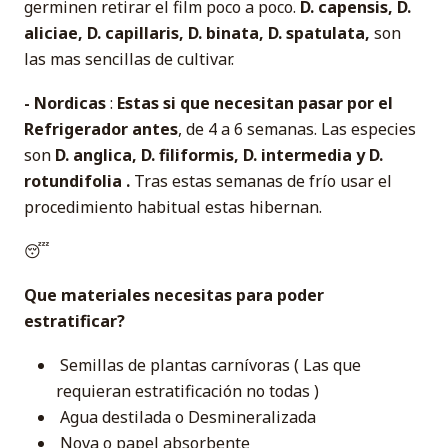
germinen retirar el film poco a poco.
D. capensis, D.
aliciae, D. capillaris, D. binata, D. spatulata,
son
las mas sencillas de cultivar.
- Nordicas
:
Estas si que necesitan pasar por el
Refrigerador antes
, de 4 a 6 semanas. Las especies
son
D. anglica, D. filiformis, D. intermedia y D.
rotundifolia .
Tras estas semanas de frío usar el
procedimiento habitual estas hibernan.
😴
Que materiales necesitas para poder
estratificar?
Semillas de plantas carnívoras ( Las que
requieran estratificación no todas )
Agua destilada o Desmineralizada
Nova o papel absorbente