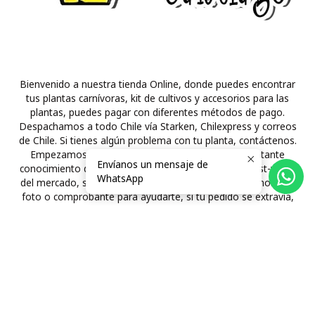
Bienvenido a nuestra tienda Online, donde puedes encontrar
tus plantas carnívoras, kit de cultivos y accesorios para las
plantas, puedes pagar con diferentes métodos de pago.
Despachamos a todo Chile vía Starken, Chilexpress y correos
de Chile. Si tienes algún problema con tu planta, contáctenos.
Empezamos el 2012 con este hobbie tenemos bastante
Envíanos un mensaje de
conocimiento de las plantas carnívoras y la mejor post-venta
WhatsApp
del mercado, si tienes problemas con tu envío, envíanos una
foto o comprobante para ayudarte, si tu pedido se extravía,
te devolveremos el 100% del valor de tu pedido.
Horario de atención
Lunes a viernes 10:00 hasta las 19:00
Sábado de 12:00 hasta 18:00
Domingo de 15:00 hasta 19:00