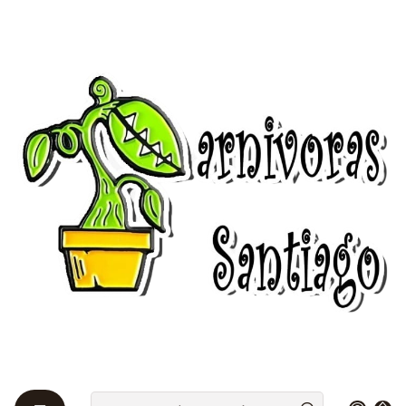
Bienvenidos a Plantas Carnívoras Santiago - Tienda Online 24/7 😎
🌱
Início
Drosera 🌱
Nordicas
Drosera - Binata