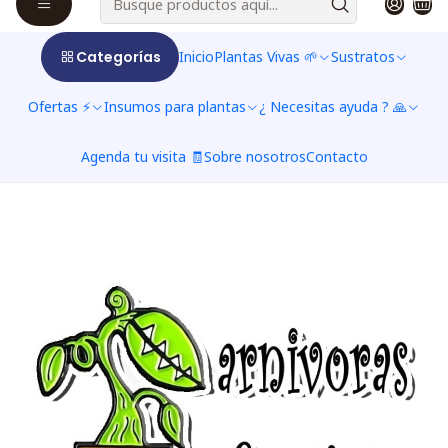
-20%
de desconto
Insectos masticadores
$476 CLP
$595 CLP
a partir de
Categorías
Inicio
Plantas Vivas 🌱
Sustratos
Ver opções
Ofertas ⚡
Insumos para plantas
¿ Necesitas ayuda ? 🙏
Agenda tu visita 🧾
Sobre nosotros
Contacto