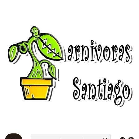
Bienvenidos a Plantas Carnívoras Santiago - Tienda Online 24/7 😎
🌱
Início
Insecticidas 🦟
Insecticidas 🦟
Los insecticidas, son para eliminar las plagas que se
propagan en nuestras plantas, pueden ser ocupados
para plantas comunes o para plantas carnívoras
Filtros
|
-20%
de desconto
Aceite Miscible ( A. Springhill )
$476 CLP
$595 CLP
a partir de
Ver opções
|