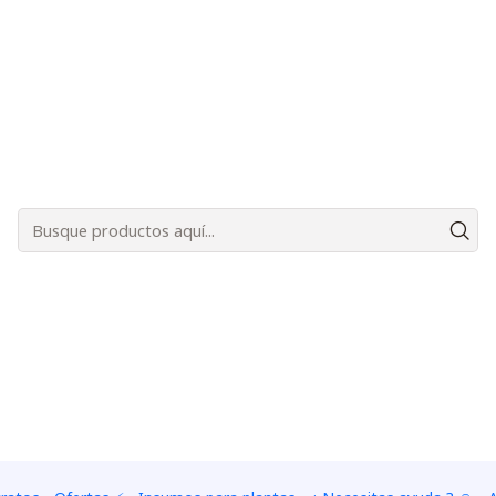
Bienvenidos a Plantas Carnívoras Santiago - Tienda Online 24/7 😎🌱
l año 2013: La idea partió, cuando me sumergí en el conoci
Al la fecha, comercialmente, llevamos 12 años en el rubro. 
en el mismo año (2013) crear una tienda de venta online y e
rar algunas enlaces educativos en la formación, cuidado y pr
vides en contactarnos!