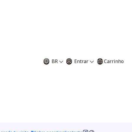
miento de estas plantes y fui participe de una mala
BR
Entrar
Carrinho
En plantas carnívoras Santiago nos enfocamos en la
s en esta página en donde puedes encontrar información y
otección de plantas carnívoras. El objetivo principal es