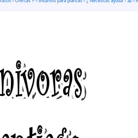
tratos
Ofertas ⚡
Insumos para plantas
¿ Necesitas ayuda ? 🙏
A