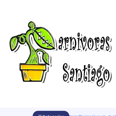
Início
guias-explicativas
Sobre nosotros
Sobre nosotros
Comenzamos nuestro proyecto de tienda en septiembre de
experiencia con vendedores en la región metropolitana. 
siembra, cuidado y protección de estas plantas. Decidí 
venta de cultivos o plantas vivas. También podrás encont
poder entregar un servicio y productos de calidad. No ol