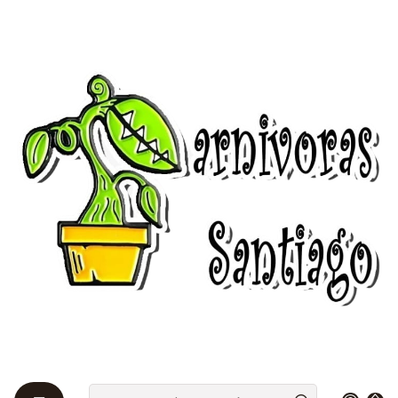
Bienvenidos a Plantas Carnívoras Santiago - Tienda Online 24/7 😎
🌱
Início
Utricularias 🌱
Utricularias 🌱
Utricularia es un género de plantas carnívoras de la
familia Lentibulariaceae con 215 especies, según los
estudios más modernos. que viven en agua dulce y en
suelos húmedos en todos los continentes excepto la
Antártida. Algunas plantas del género se cultivan por
sus flores a las que se las compara con frecuencia
con las de Antirrhinum y con las orquídeas.
Todas son carnívoras y capturan pequeños
organismos por medio de trampas con vejigas de
succión. En general las especies terrestres poseen