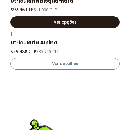
Utricularia bisquamata
$9.996 CLP
$11.900 CLP
Ver opções
|
-16%
de desconto
Utricularia Alpina
Fora de estoque
$29.988 CLP
$35.700 CLP
Ver detalhes