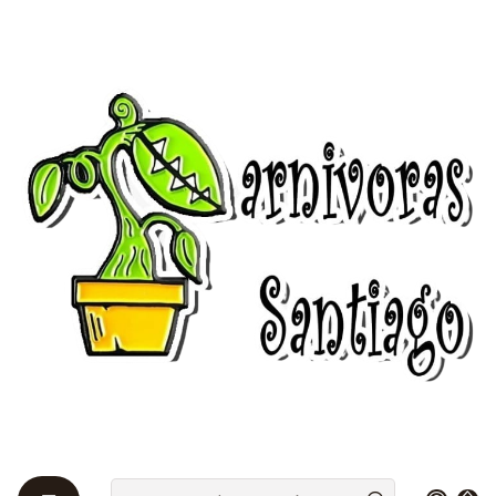
Bienvenidos a Plantas Carnívoras Santiago - Tienda Online 24/7 😎
🌱
Início
Sustrato
Sustrato
Un sustrato es todo aquel material sólido o soporte
físico diferente al suelo, que puede ser natural, de
síntesis o residual, mineral u orgánico, que,
introducido en un recipiente, tierra o un contenedor,
en forma pura o en mezcla, permite y facilita el
anclaje del sistema radicular de las plantas, su
desempeño y soporte.
Tenemos los mejores sustrato para tus plantas
carnívoras.