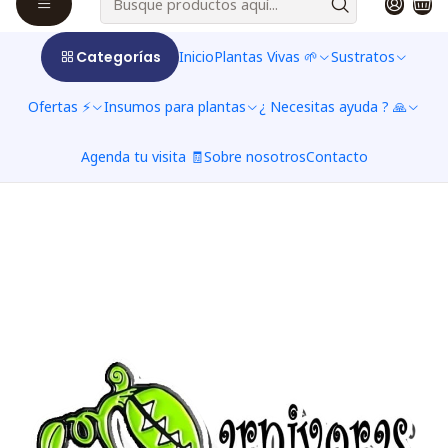
Ainda não há produtos disponíveis
aqui
Categorías
Inicio
Plantas Vivas 🌱
Sustratos
Você pode tentar procurar outras categorias
ou usar a barra de pesquisa para encontrar
Ofertas ⚡
Insumos para plantas
¿ Necesitas ayuda ? 🙏
outros produtos.
Agenda tu visita 🧾
Sobre nosotros
Contacto