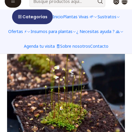
Categorías
Inicio
Plantas Vivas 🌱
Sustratos
Ofertas ⚡
Insumos para plantas
¿ Necesitas ayuda ? 🙏
Agenda tu visita 🧾
Sobre nosotros
Contacto