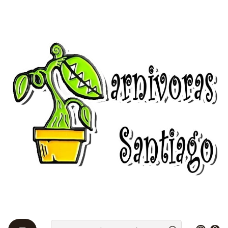
Bienvenidos a Plantas Carnívoras Santiago - Tienda Online 24/7 😎
🌱
Home
Utricularias 🌱
Utricularia bisquamata