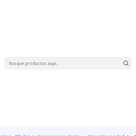
Bienvenidos a Plantas Carnívoras Santiago - Tienda Online 24/7 😎🌱
|
Utricular
TAMAÑO
1 Colonia - 1 a 2 cm cuadr
Adiciona
Quantidade
Adicionar à lista de fa
Mostrar stock de ubica
DESCRIÇÃO