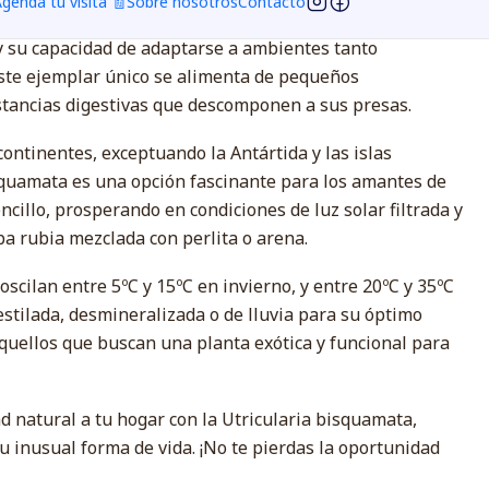
genda tu visita 🧾
Sobre nosotros
Contacto
cularia bisquamata, una planta carnívora que destaca
y su capacidad de adaptarse a ambientes tanto
Este ejemplar único se alimenta de pequeños
tancias digestivas que descomponen a sus presas.
 continentes, exceptuando la Antártida y las islas
isquamata es una opción fascinante para los amantes de
ncillo, prosperando en condiciones de luz solar filtrada y
ba rubia mezclada con perlita o arena.
cilan entre 5ºC y 15ºC en invierno, y entre 20ºC y 35ºC
estilada, desmineralizada o de lluvia para su óptimo
aquellos que buscan una planta exótica y funcional para
d natural a tu hogar con la Utricularia bisquamata,
u inusual forma de vida. ¡No te pierdas la oportunidad