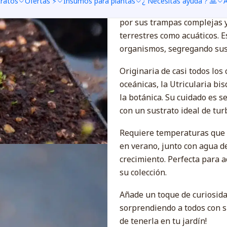
tratos
Ofertas ⚡
Insumos para plantas
¿ Necesitas ayuda ? 🙏
A
Descubre la asombrosa Utri
por sus trampas complejas 
terrestres como acuáticos. 
organismos, segregando sus
Originaria de casi todos los
oceánicas, la Utricularia b
la botánica. Su cuidado es se
con un sustrato ideal de tur
Requiere temperaturas que os
en verano, junto con agua d
crecimiento. Perfecta para 
su colección.
Añade un toque de curiosida
sorprendiendo a todos con s
de tenerla en tu jardín!