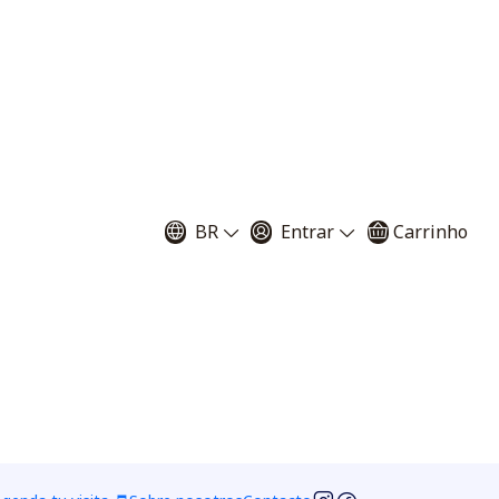
ia bisquamata
BR
Entrar
Carrinho
ados de utricularia
r ao Carrinho
Comprar agora
voritos
ciones