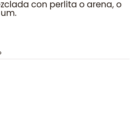
zclada con perlita o arena, o
num.
O