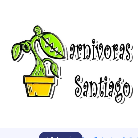
Início
Utricularias 🌱
Utricularia bisquamata