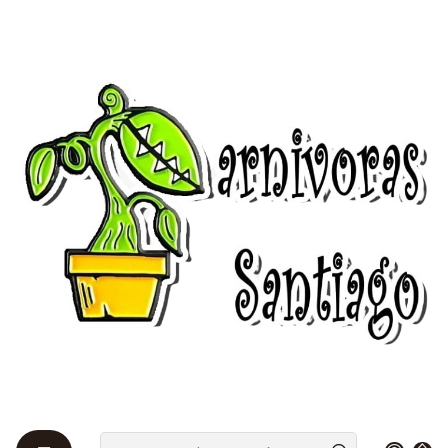
Bienvenidos a Plantas Carnívoras Santiago - Tienda Online 24/7 😎
🌱
Home
packs
Ofertas
Plantas vivas
Promoción Carnívora 2x1