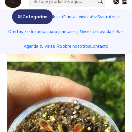
Categorías
Inicio
Plantas Vivas 🌱
Sustratos
Ofertas ⚡
Insumos para plantas
¿ Necesitas ayuda ? 🙏
Agenda tu visita 🧾
Sobre nosotros
Contacto