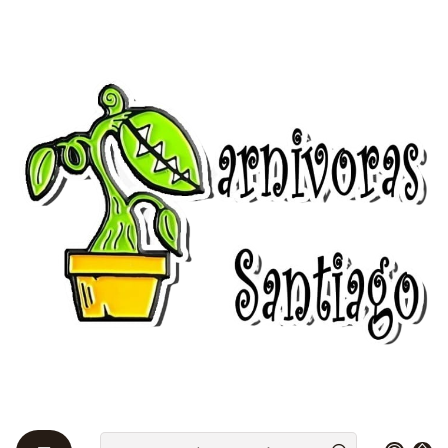
Bienvenidos a Plantas Carnívoras Santiago - Tienda Online 24/7 😎
🌱
Início
Utricularias 🌱
Utricularia - Dichotoma