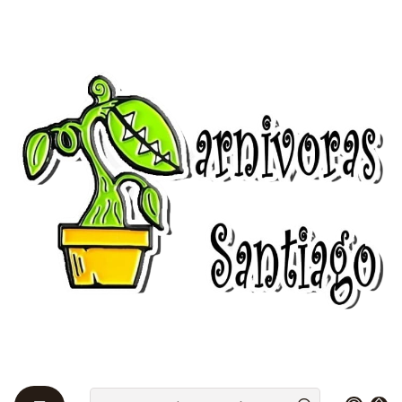
Bienvenidos a Plantas Carnívoras Santiago - Tienda Online 24/7 😎
🌱
Startseite
Utricularias 🌱
Utricularia - Dichotoma