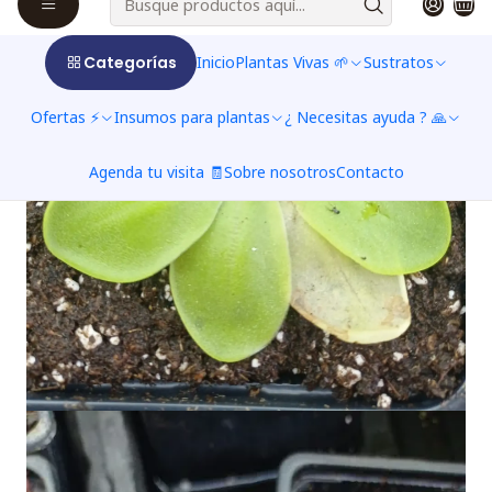
Categorías
Inicio
Plantas Vivas 🌱
Sustratos
Ofertas ⚡
Insumos para plantas
¿ Necesitas ayuda ? 🙏
Agenda tu visita 🧾
Sobre nosotros
Contacto