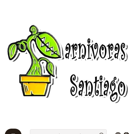
Bienvenidos a Plantas Carnívoras Santiago - Tienda Online 24/7 😎
🌱
Início
Pinguiculas 🌱
Pinguicula - Agnata x moranensis