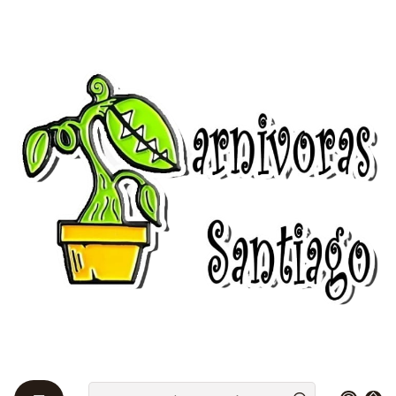
Bienvenidos a Plantas Carnívoras Santiago - Tienda Online 24/7 😎
🌱
Startseite
Pinguiculas 🌱
Pinguicula - Agnata x moranensis