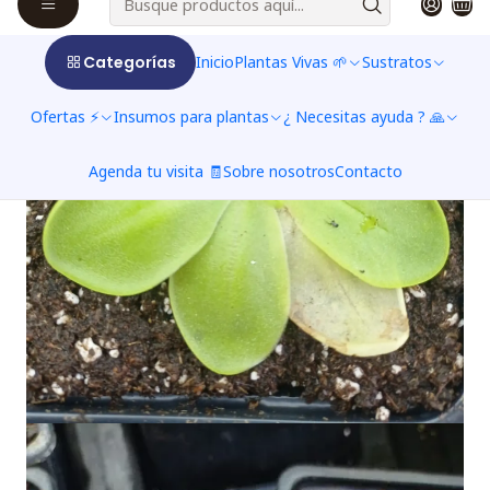
Categorías
Inicio
Plantas Vivas 🌱
Sustratos
Ofertas ⚡
Insumos para plantas
¿ Necesitas ayuda ? 🙏
Agenda tu visita 🧾
Sobre nosotros
Contacto